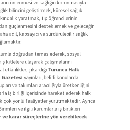
ların önlenmesi ve sağlığın korunmasıyla
ğlık bilincini geliştirmek, küresel sağlık
ındalık yaratmak, tıp öğrencilerinin
çıdan güçlenmesini desteklemek ve geleceğin
aha adil, kapsayıcı ve sürdürülebilir sağlık
ağlamaktır.
plumla doğrudan temas ederek, sosyal
iş kitlelere ulaşarak çalışmalarını
 etkinlikler, çıkardığı
Turuncu Halk
a Gazetesi
yayınları, belirli konularda
arı ve takımları aracılığıyla üretkenliğini
rla iş birliği içerisinde hareket ederek halk
k çok yönlü faaliyetler yürütmektedir. Ayrıca
imleri ve ilgili kurumlarla iş birlikleri
r ve karar süreçlerine yön verebilecek