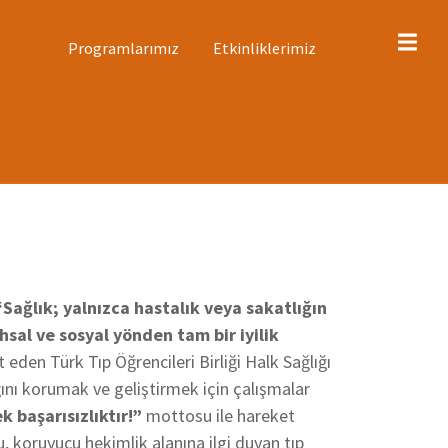
ST
Programlarımız
Etkinliklerimiz
ENÜ
“Sağlık; yalnızca hastalık veya sakatlığın
hsal ve sosyal yönden tam bir iyilik
 eden Türk Tıp Öğrencileri Birliği Halk Sağlığı
ını korumak ve geliştirmek için çalışmalar
 başarısızlıktır!”
mottosu ile hareket
, koruyucu hekimlik alanına ilgi duyan tıp