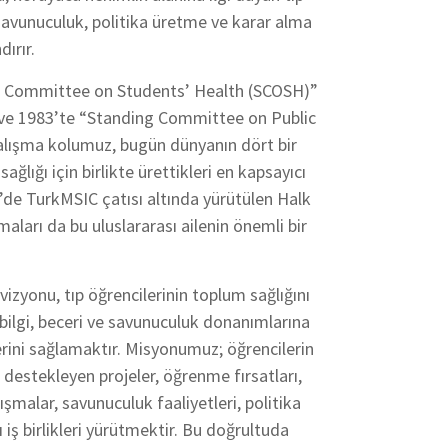
; savunuculuk, politika üretme ve karar alma
ırır.
ng Committee on Students’ Health (SCOSH)”
 ve 1983’te “Standing Committee on Public
alışma kolumuz, bugün dünyanın dört bir
sağlığı için birlikte ürettikleri en kapsayıcı
e’de TurkMSIC çatısı altında yürütülen Halk
aları da bu uluslararası ailenin önemli bir
izyonu, tıp öğrencilerinin toplum sağlığını
bilgi, beceri ve savunuculuk donanımlarına
erini sağlamaktır. Misyonumuz; öğrencilerin
i destekleyen projeler, öğrenme fırsatları,
ışmalar, savunuculuk faaliyetleri, politika
 iş birlikleri yürütmektir. Bu doğrultuda