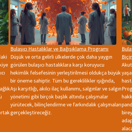
Bulaşıcı Hastalıklar ve Bağışıklama Programı
Bula
daki
Düşük ve orta gelirli ülkelerde çok daha yaygın
Biçi
kiye
görülen bulaşıcı hastalıklara karşı koruyucu
Akut
ıcı
hekimlik felsefesinin yerleştirilmesi oldukça büyük
yaşa
bir öneme sahiptir. Tüm bu gereklilikler ışığında,
hasta
ağlık
Aşı karşıtlığı, akılcı ilaç kullanımı, salgınlar ve salgın
Prog
ü
yönetimi gibi birçok başlık altında çalışmalar
hakk
yürütecek, bilinçlendirme ve farkındalık çalışmaları
pand
ortak
gerçekleştireceğiz.
bire
adap
alaca