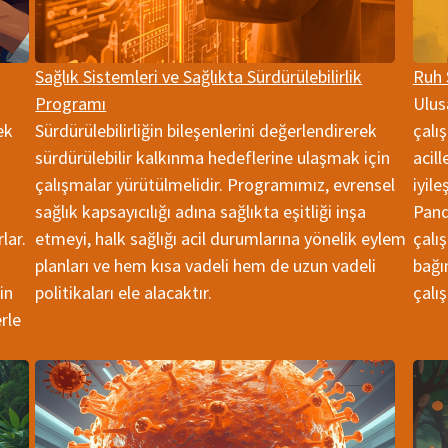
Sağlık Sistemleri ve Sağlıkta Sürdürülebilirlik
Ruh 
Programı
Ulus
ek
Sürdürülebilirliğin bileşenlerini değerlendirerek
çalış
sürdürülebilir kalkınma hedeflerine ulaşmak için
acil
çalışmalar yürütülmelidir. Programımız, evrensel
iyile
sağlık kapsayıcılığı adına sağlıkta eşitliği inşa
Pand
lar.
etmeyi, halk sağlığı acil durumlarına yönelik eylem
çalı
planları ve hem kısa vadeli hem de uzun vadeli
bağı
in
politikaları ele alacaktır.
çalı
rle