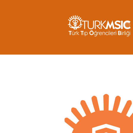
Ana
içeriğe
atla