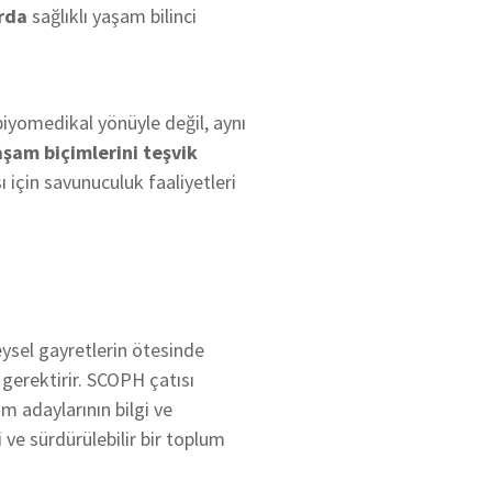
arda
sağlıklı yaşam bilinci
 biyomedikal yönüyle değil, aynı
aşam biçimlerini teşvik
 için savunuculuk faaliyetleri
eysel gayretlerin ötesinde
gerektirir. SCOPH çatısı
 adaylarının bilgi ve
çi ve sürdürülebilir bir toplum