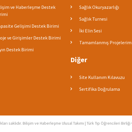
lişim ve Haberleşme Destek
Sağlık Okuryazarlığı
rimi
Sağlık Turnesi
pasite Gelişimi Destek Birimi
İki Elin Sesi
oje ve Girişimler Destek Birimi
Tamamlanmış Projelerim
yın Destek Birimi
Diğer
Site Kullanım Kılavuzu
Sertifika Doğrulama
ları saklıdır. Bilişim ve Haberleşme Ulusal Takımı | Türk Tıp Öğrencileri Birliğ