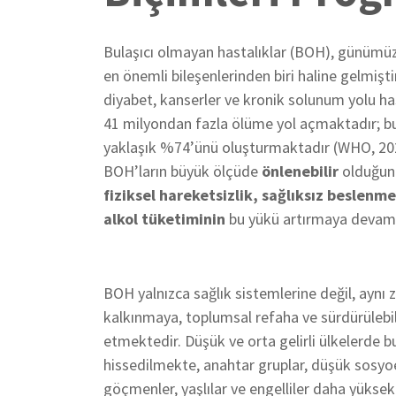
Bulaşıcı olmayan hastalıklar (BOH), günümü
en önemli bileşenlerinden biri haline gelmişti
diyabet, kanserler ve kronik solunum yolu hast
41 milyondan fazla ölüme yol açmaktadır; b
yaklaşık %74’ünü oluşturmaktadır (WHO, 202
BOH’ların büyük ölçüde
önlenebilir
olduğunu
fiziksel hareketsizlik, sağlıksız beslenme
alkol tüketiminin
bu yükü artırmaya devam 
BOH yalnızca sağlık sistemlerine değil, ay
kalkınmaya, toplumsal refaha ve sürdürülebil
etmektedir. Düşük ve orta gelirli ülkelerde b
hissedilmekte, anahtar gruplar, düşük sosyo
göçmenler, yaşlılar ve engelliler daha yüksek 