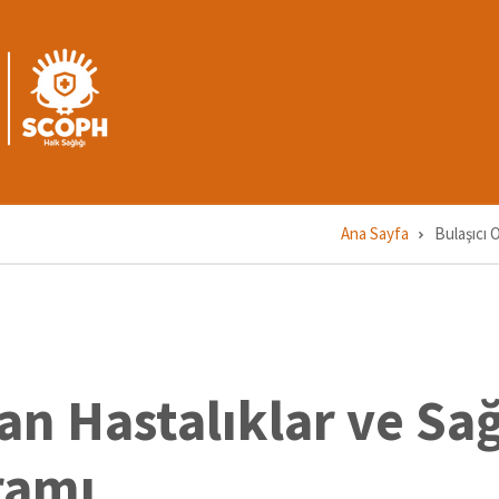
Ü
M
1
Ana Sayfa
Bulaşıcı 
an Hastalıklar ve Sağ
ramı