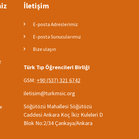
miz
İletişim
E-posta Adreslerimiz
E-posta Sunucularımız
Bize ulaşın
z
Türk Tıp Öğrencileri Birliği
GSM:
+90 (537) 321 6742
iletisim@turkmsic.org
Söğütözü Mahallesi Söğütözü
ve
Caddesi Ankara Koç İkiz Kuleleri D
Blok No:2/34 Çankaya/Ankara