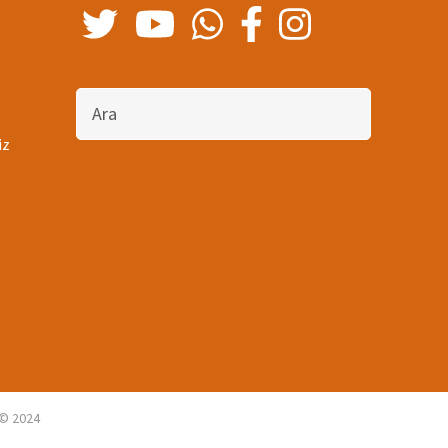
Bu
sitede
ara
iz
i © 2024