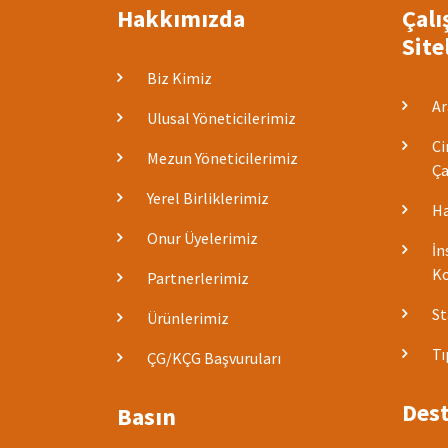
Hakkımızda
Çalı
Site
Biz Kimiz
Ar
Ulusal Yöneticilerimiz
Ci
Mezun Yöneticilerimiz
Ça
Yerel Birliklerimiz
Ha
Onur Üyelerimiz
İn
Ko
Partnerlerimiz
St
Ürünlerimiz
Tı
ÇG/KÇG Başvuruları
Dest
Basın