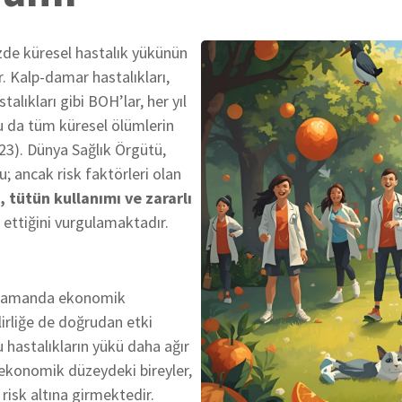
zde küresel hastalık yükünün
r. Kalp-damar hastalıkları,
alıkları gibi BOH’lar, her yıl
u da tüm küresel ölümlerin
3). Dünya Sağlık Örgütü,
; ancak risk faktörleri olan
, tütün kullanımı ve zararlı
ettiğini vurgulamaktadır.
nı zamanda ekonomik
irliğe de doğrudan etki
u hastalıkların yükü daha ağır
ekonomik düzeydeki bireyler,
risk altına girmektedir.