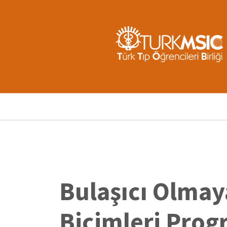
Ana
içeriğe
atla
Sayfa
yolu
Bulaşıcı Olmay
Biçimleri Prog