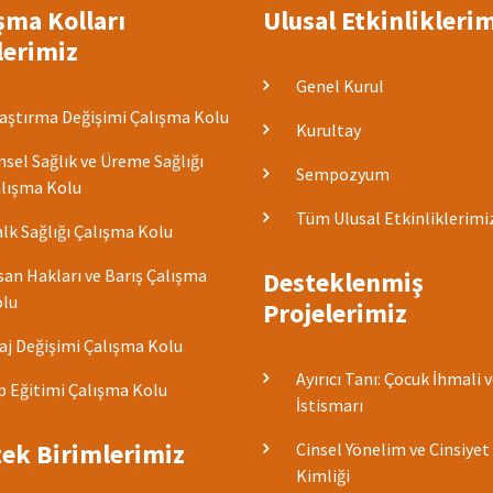
şma Kolları
Ulusal Etkinlikleri
lerimiz
Genel Kurul
aştırma Değişimi Çalışma Kolu
Kurultay
nsel Sağlık ve Üreme Sağlığı
Sempozyum
lışma Kolu
Tüm Ulusal Etkinliklerimi
lk Sağlığı Çalışma Kolu
san Hakları ve Barış Çalışma
Desteklenmiş
lu
Projelerimiz
aj Değişimi Çalışma Kolu
Ayırıcı Tanı: Çocuk İhmali 
p Eğitimi Çalışma Kolu
İstismarı
ek Birimlerimiz
Cinsel Yönelim ve Cinsiyet
Kimliği