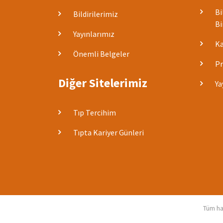
Bi
Bildirilerimiz
Bi
Yayınlarımız
Ka
Önemli Belgeler
Pr
Diğer Sitelerimiz
Ya
Tıp Tercihim
Tıpta Kariyer Günleri
Tüm hak