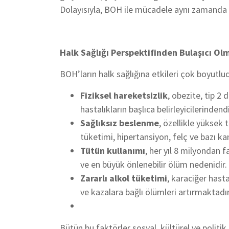
Dolayısıyla, BOH ile mücadele aynı zamanda s
Halk Sağlığı Perspektifinden Bulaşıcı Ol
BOH’ların halk sağlığına etkileri çok boyutlu
Fiziksel hareketsizlik
, obezite, tip 2
hastalıkların başlıca belirleyicilerindendi
Sağlıksız beslenme
, özellikle yüksek 
tüketimi, hipertansiyon, felç ve bazı kanse
Tütün kullanımı
, her yıl 8 milyondan
ve en büyük önlenebilir ölüm nedenidir.
Zararlı alkol tüketimi
, karaciğer hasta
ve kazalara bağlı ölümleri artırmaktadır
Bütün bu faktörler sosyal, kültürel ve politik b