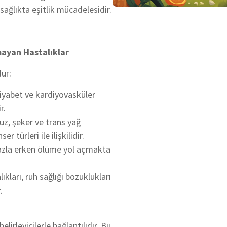
ağlıkta eşitlik mücadelesidir.
mayan Hastalıklar
dur:
 diyabet ve kardiyovasküler
r.
tuz, şeker ve trans yağ
r türleri ile ilişkilidir.
 fazla erken ölüme yol açmakta
lıkları, ruh sağlığı bozuklukları
.
elirleyicilerle bağlantılıdır. Bu