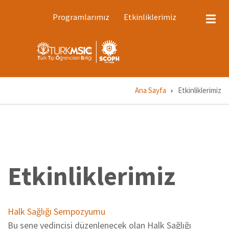
Ana
ÜST
Programlarımız
Etkinliklerimiz
MENÜ
içeriğe
1
atla
Ana Sayfa
Etkinliklerimiz
Sayfa
yolu
Etkinliklerimiz
Halk Sağlığı Sempozyumu
Bu sene yedincisi düzenlenecek olan Halk Sağlığı