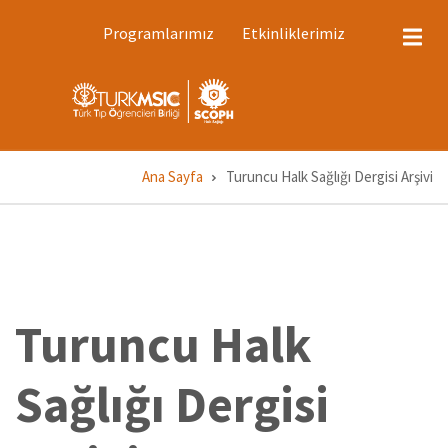
Ana
ÜST
Programlarımız
Etkinliklerimiz
MENÜ
içeriğe
1
atla
Ana Sayfa
Turuncu Halk Sağlığı Dergisi Arşivi
Sayfa
yolu
Turuncu Halk
Sağlığı Dergisi