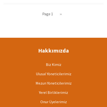
Sayfalama
Page 1
Sonraki
››
sayfa
Hakkımızda
Biz Kimiz
Ulusal Yöneticilerimiz
Mezun Yöneticilerimiz
Yerel Birliklerimiz
Onur Üyelerimiz